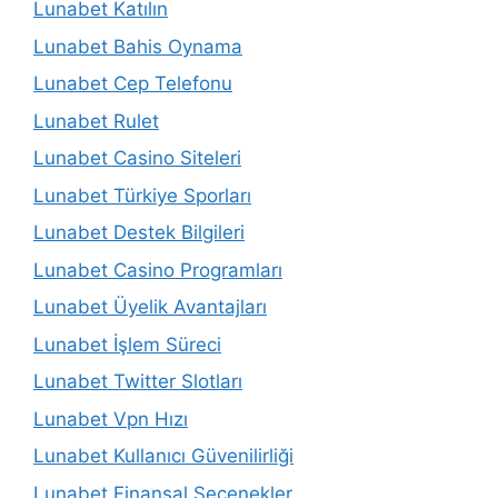
Lunabet Katılın
Lunabet Bahis Oynama
Lunabet Cep Telefonu
Lunabet Rulet
Lunabet Casino Siteleri
Lunabet Türkiye Sporları
Lunabet Destek Bilgileri
Lunabet Casino Programları
Lunabet Üyelik Avantajları
Lunabet İşlem Süreci
Lunabet Twitter Slotları
Lunabet Vpn Hızı
Lunabet Kullanıcı Güvenilirliği
Lunabet Finansal Seçenekler