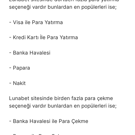
seçeneği vardır bunlardan en popülerleri ise;
- Visa ile Para Yatırma
- Kredi Kartı İle Para Yatırma
- Banka Havalesi
- Papara
- Nakit
Lunabet sitesinde birden fazla para çekme
seçeneği vardır bunlardan en popülerleri ise;
- Banka Havalesi ile Para Çekme