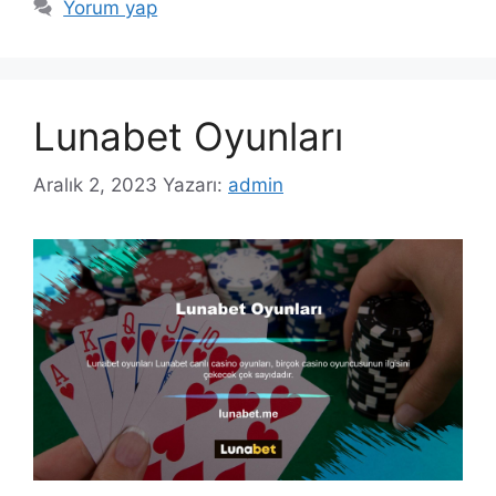
Yorum yap
Lunabet Oyunları
Aralık 2, 2023
Yazarı:
admin