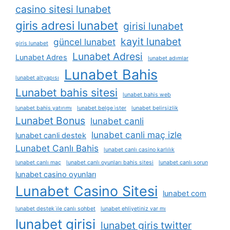
casino sitesi lunabet
giris adresi lunabet
girisi lunabet
kayit lunabet
güncel lunabet
giris lunabet
Lunabet Adresi
Lunabet Adres
lunabet adımlar
Lunabet Bahis
lunabet altyapısı
Lunabet bahis sitesi
lunabet bahis web
lunabet bahis yatırımı
lunabet belge i̇ster
lunabet belirsizlik
Lunabet Bonus
lunabet canli
lunabet canli maç izle
lunabet canli destek
Lunabet Canlı Bahis
lunabet canlı casino karlılık
lunabet canlı maç
lunabet canlı oyunları bahis sitesi
lunabet canlı sorun
lunabet casino oyunları
Lunabet Casino Sitesi
lunabet com
lunabet destek i̇le canlı sohbet
lunabet ehliyetiniz var mı
lunabet girisi
lunabet giris twitter