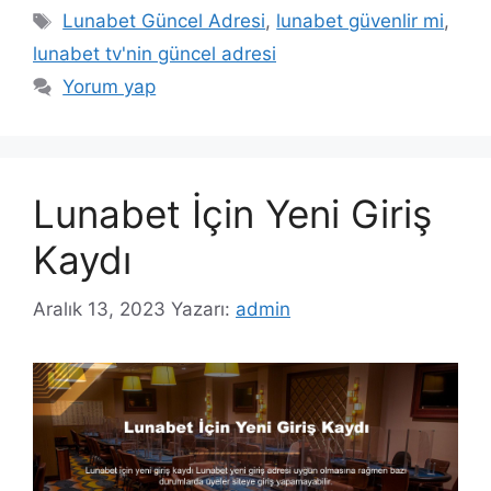
Etiketler
Lunabet Güncel Adresi
,
lunabet güvenlir mi
,
lunabet tv'nin güncel adresi
Yorum yap
Lunabet İçin Yeni Giriş
Kaydı
Aralık 13, 2023
Yazarı:
admin