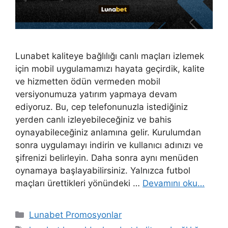
Lunabet kaliteye bağlılığı canlı maçları izlemek
için mobil uygulamamızı hayata geçirdik, kalite
ve hizmetten ödün vermeden mobil
versiyonumuza yatırım yapmaya devam
ediyoruz. Bu, cep telefonunuzla istediğiniz
yerden canlı izleyebileceğiniz ve bahis
oynayabileceğiniz anlamına gelir. Kurulumdan
sonra uygulamayı indirin ve kullanıcı adınızı ve
şifrenizi belirleyin. Daha sonra aynı menüden
oynamaya başlayabilirsiniz. Yalnızca futbol
maçları ürettikleri yönündeki …
Devamını oku…
Kategoriler
Lunabet Promosyonlar
Etiketler