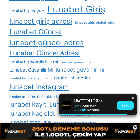
Lunabet Giriş
lunabet giris yap
lunabet giriş adresi
lunabet giriş global rulet
Lunabet Güncel
lunabet güncel adres
Lunabet Güncel Adresi
lunabet güvenilebilir mi
lunabet güvenilirlik
lunabet güvenlir mi
Lunabet Güvenilir Mi
Lunabet hizmetleri
lunabet hesap oluşturma
lunabet instagram
lunabet i̇ptal ücretleri hakkında bilgi
lunabet i̇çin oyuncu bilgisi i̇ste
lunabet kayit
Lunabet kayıt
lunabet kaç oldu
lunabet lisanslama
lunabet maç izle
lunabet minimum depozito
×
Lunabet Müşteri Hizmetleri
lunabet müşteri merkezi
Lunabet Nasıl Bir Site
lunabet nasıl kayıt olunur