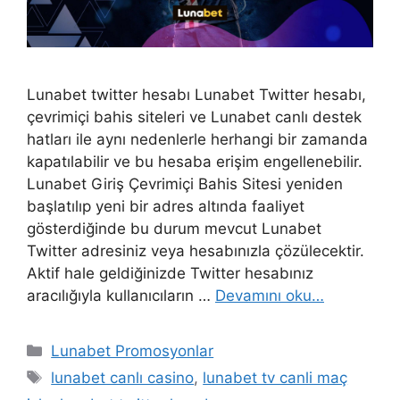
Lunabet twitter hesabı Lunabet Twitter hesabı,
çevrimiçi bahis siteleri ve Lunabet canlı destek
hatları ile aynı nedenlerle herhangi bir zamanda
kapatılabilir ve bu hesaba erişim engellenebilir.
Lunabet Giriş Çevrimiçi Bahis Sitesi yeniden
başlatılıp yeni bir adres altında faaliyet
gösterdiğinde bu durum mevcut Lunabet
Twitter adresiniz veya hesabınızla çözülecektir.
Aktif hale geldiğinizde Twitter hesabınız
aracılığıyla kullanıcıların …
Devamını oku…
Kategoriler
Lunabet Promosyonlar
Etiketler
lunabet canlı casino
,
lunabet tv canli maç