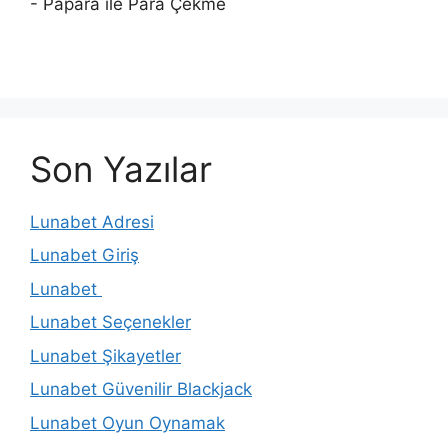
- Papara ile Para Çekme
Son Yazılar
Lunabet Adresi
Lunabet Giriş
Lunabet
Lunabet Seçenekler
Lunabet Şikayetler
Lunabet Güvenilir Blackjack
Lunabet Oyun Oynamak