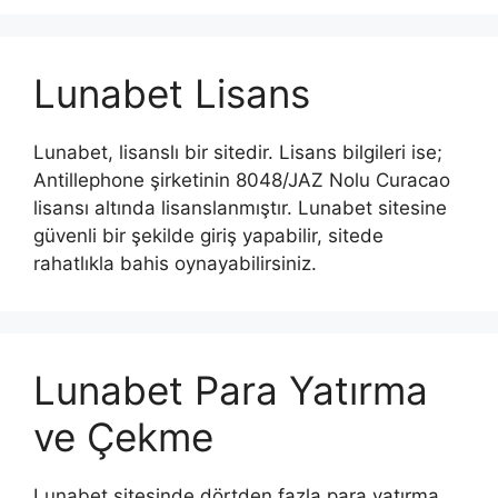
Lunabet Lisans
Lunabet, lisanslı bir sitedir. Lisans bilgileri ise;
Antillephone şirketinin 8048/JAZ Nolu Curacao
lisansı altında lisanslanmıştır. Lunabet sitesine
güvenli bir şekilde giriş yapabilir, sitede
rahatlıkla bahis oynayabilirsiniz.
Lunabet Para Yatırma
ve Çekme
Lunabet sitesinde dörtden fazla para yatırma