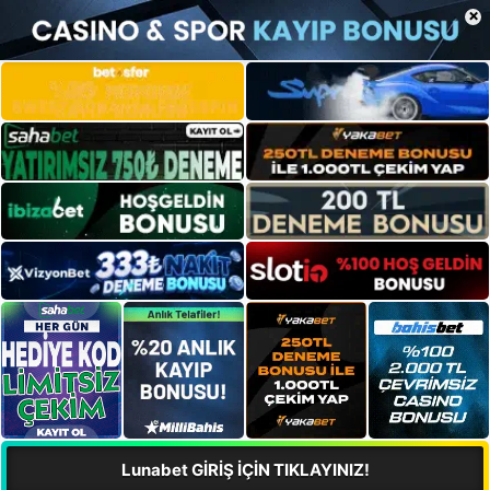
×
Lunabet GİRİŞ İÇİN TIKLAYINIZ!