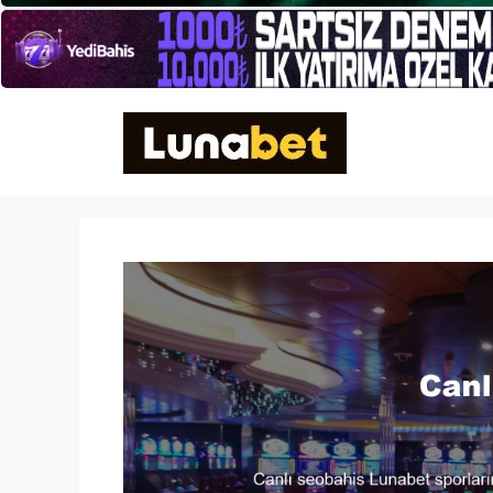
İçeriğe
atla