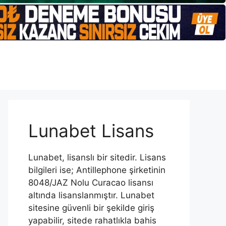
Lunabet Lisans
Lunabet, lisanslı bir sitedir. Lisans
bilgileri ise; Antillephone şirketinin
8048/JAZ Nolu Curacao lisansı
altında lisanslanmıştır. Lunabet
sitesine güvenli bir şekilde giriş
yapabilir, sitede rahatlıkla bahis