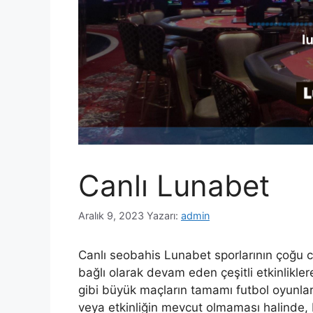
Canlı Lunabet
Aralık 9, 2023
Yazarı:
admin
Canlı seobahis Lunabet sporlarının çoğu c
bağlı olarak devam eden çeşitli etkinlikler
gibi büyük maçların tamamı futbol oyunları
veya etkinliğin mevcut olmaması halinde,