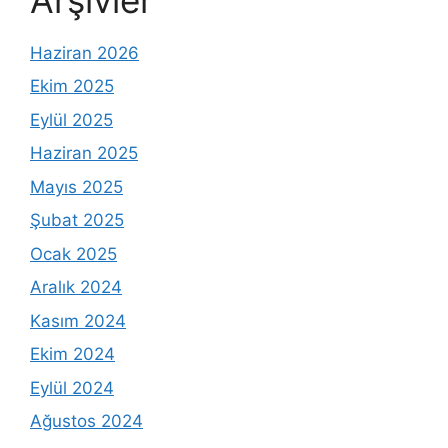
Haziran 2026
Ekim 2025
Eylül 2025
Haziran 2025
Mayıs 2025
Şubat 2025
Ocak 2025
Aralık 2024
Kasım 2024
Ekim 2024
Eylül 2024
Ağustos 2024