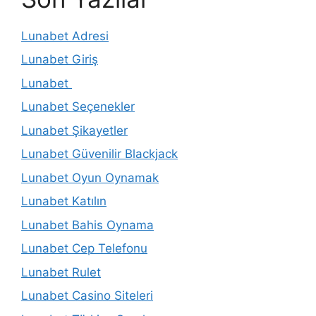
Lunabet Adresi
Lunabet Giriş
Lunabet
Lunabet Seçenekler
Lunabet Şikayetler
Lunabet Güvenilir Blackjack
Lunabet Oyun Oynamak
Lunabet Katılın
Lunabet Bahis Oynama
Lunabet Cep Telefonu
Lunabet Rulet
Lunabet Casino Siteleri