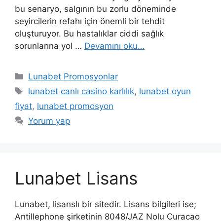
bu senaryo, salgının bu zorlu döneminde
seyircilerin refahı için önemli bir tehdit
oluşturuyor. Bu hastalıklar ciddi sağlık
sorunlarına yol …
Devamını oku…
Kategoriler
Lunabet Promosyonlar
Etiketler
lunabet canlı casino karlılık
,
lunabet oyun
fiyat
,
lunabet promosyon
Yorum yap
Lunabet Lisans
Lunabet, lisanslı bir sitedir. Lisans bilgileri ise;
Antillephone şirketinin 8048/JAZ Nolu Curacao