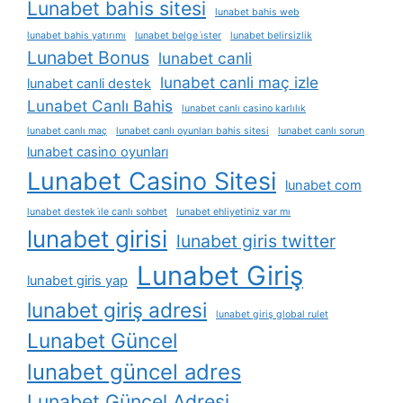
Lunabet bahis sitesi
lunabet bahis web
lunabet bahis yatırımı
lunabet belge i̇ster
lunabet belirsizlik
Lunabet Bonus
lunabet canli
lunabet canli maç izle
lunabet canli destek
Lunabet Canlı Bahis
lunabet canlı casino karlılık
lunabet canlı maç
lunabet canlı oyunları bahis sitesi
lunabet canlı sorun
lunabet casino oyunları
Lunabet Casino Sitesi
lunabet com
lunabet destek i̇le canlı sohbet
lunabet ehliyetiniz var mı
lunabet girisi
lunabet giris twitter
Lunabet Giriş
lunabet giris yap
lunabet giriş adresi
lunabet giriş global rulet
Lunabet Güncel
lunabet güncel adres
Lunabet Güncel Adresi