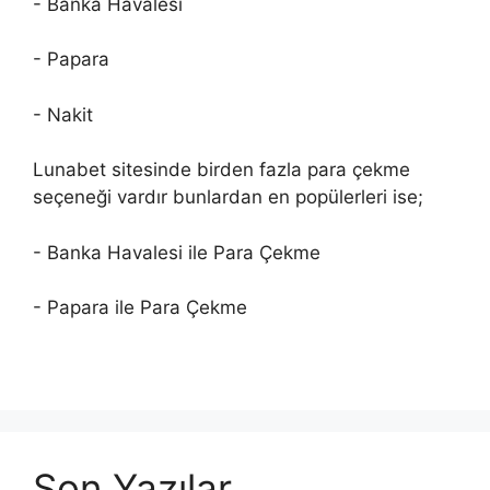
- Banka Havalesi
- Papara
- Nakit
Lunabet sitesinde birden fazla para çekme
seçeneği vardır bunlardan en popülerleri ise;
- Banka Havalesi ile Para Çekme
- Papara ile Para Çekme
Son Yazılar