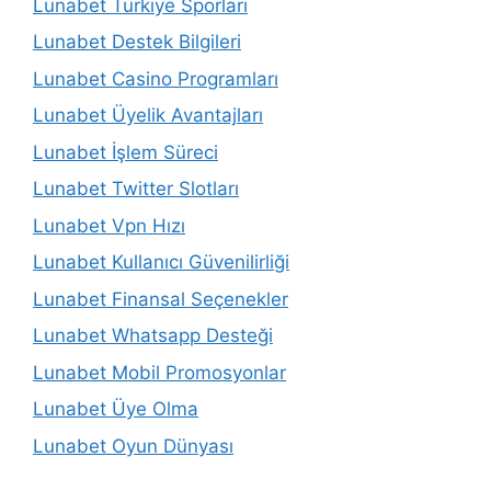
Lunabet Türkiye Sporları
Lunabet Destek Bilgileri
Lunabet Casino Programları
Lunabet Üyelik Avantajları
Lunabet İşlem Süreci
Lunabet Twitter Slotları
Lunabet Vpn Hızı
Lunabet Kullanıcı Güvenilirliği
Lunabet Finansal Seçenekler
Lunabet Whatsapp Desteği
Lunabet Mobil Promosyonlar
Lunabet Üye Olma
Lunabet Oyun Dünyası