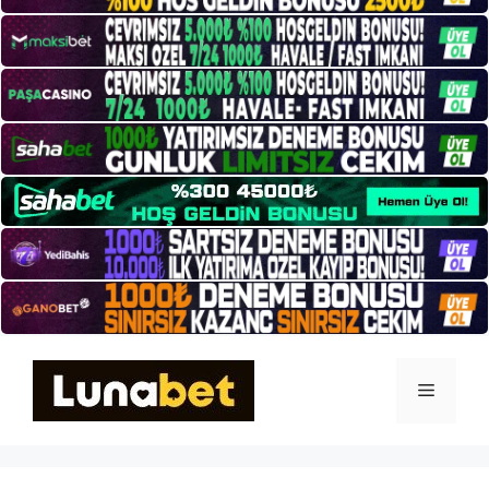
İçeriğe
atla
Menü