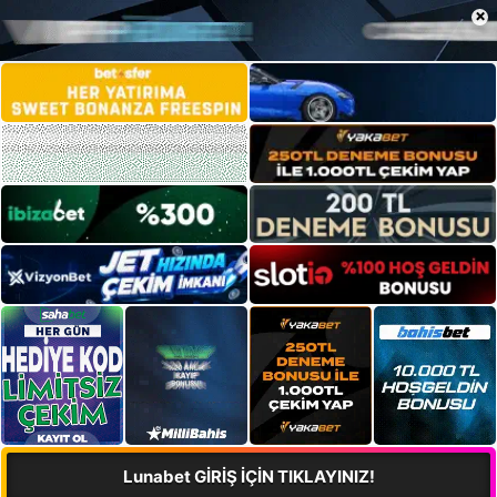
×
Lunabet GİRİŞ İÇİN TIKLAYINIZ!