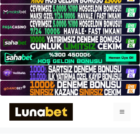
İçeriğe
atla
Menü