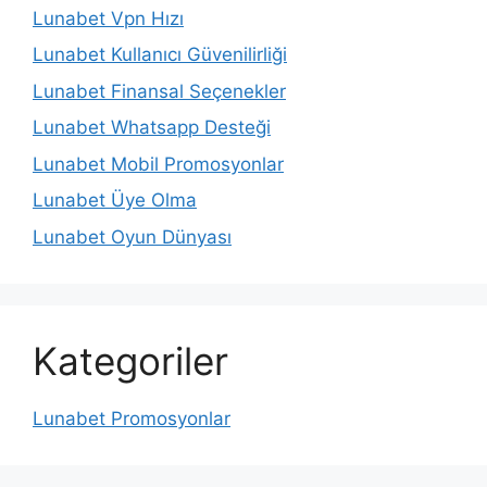
Lunabet Vpn Hızı
Lunabet Kullanıcı Güvenilirliği
Lunabet Finansal Seçenekler
Lunabet Whatsapp Desteği
Lunabet Mobil Promosyonlar
Lunabet Üye Olma
Lunabet Oyun Dünyası
Kategoriler
Lunabet Promosyonlar