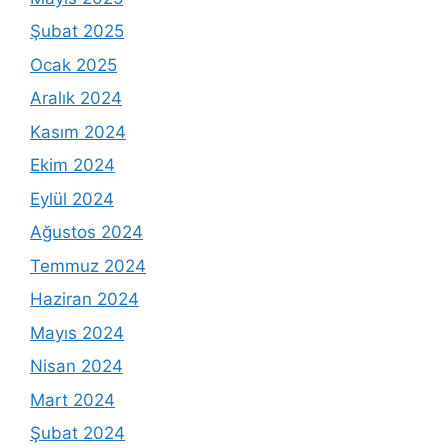
Şubat 2025
Ocak 2025
Aralık 2024
Kasım 2024
Ekim 2024
Eylül 2024
Ağustos 2024
Temmuz 2024
Haziran 2024
Mayıs 2024
Nisan 2024
Mart 2024
Şubat 2024