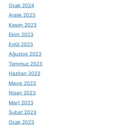
Ocak 2024
Aralık 2023
Kasım 2023
Ekim 2023
Eylül 2023
Ağustos 2023
Temmuz 2023
Haziran 2023
Mayıs 2023
Nisan 2023
Mart 2023
Şubat 2023
Ocak 2023