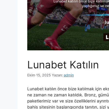
Lunabet Katılın
Ekim 15, 2025
Yazarı:
admin
Lunabet katılın önce bize katılmak için e
ne zaman ne zaman katıldık. Bronz, gümüş,
paketlerimiz var ve size özelliklerini ayrın
bahis sitesinin başlangıcında tanıtın, sizi