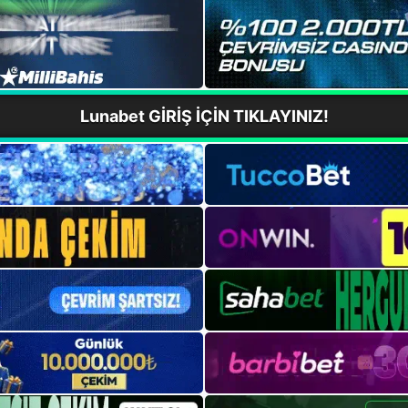
Lunabet GİRİŞ İÇİN TIKLAYINIZ!