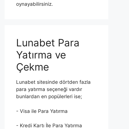
oynayabilirsiniz.
Lunabet Para
Yatırma ve
Çekme
Lunabet sitesinde dörtden fazla
para yatırma seçeneği vardır
bunlardan en popülerleri ise;
- Visa ile Para Yatırma
- Kredi Kartı İle Para Yatırma