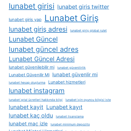
lunabet girisi
lunabet giris twitter
Lunabet Giriş
lunabet giris yap
lunabet giriş adresi
lunabet giriş global rulet
Lunabet Güncel
lunabet güncel adres
Lunabet Güncel Adresi
lunabet güvenilebilir mi
lunabet güvenilirlik
lunabet güvenlir mi
Lunabet Güvenilir Mi
Lunabet hizmetleri
lunabet hesap oluşturma
lunabet instagram
lunabet i̇ptal ücretleri hakkında bilgi
lunabet i̇çin oyuncu bilgisi i̇ste
lunabet kayit
Lunabet kayıt
lunabet kaç oldu
lunabet lisanslama
lunabet maç izle
lunabet minimum depozito