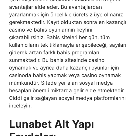
avantajlar elde eder. Bu avantajlardan
yararlanmak için öncelikle ücretsiz üye olmanız
gerekmektedir. Kayıt olduktan sonra en kazançlı
casino ve bahis oyunlarının keyfini
çıkarabilirsiniz. Bahis siteleri her gün, tüm
kullanıcıların tek tıklamayla erişebileceği, sayıları
giderek artan farklı bahis programları
sunmaktadır. Bu bahis sitesinde casino
oynamak ve ayrıca daha kazançlı oyunlar için
casinoda bahis yapmak veya casino oynamak
mümkündür. Sitede yer alan sosyal medya
hesapları önemli miktarda gelir elde etmektedir.
Ciddi gelir sağlayan sosyal medya platformlarını
inceleyin.
Lunabet Alt Yapı