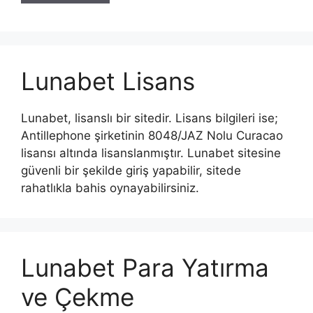
Lunabet Lisans
Lunabet, lisanslı bir sitedir. Lisans bilgileri ise;
Antillephone şirketinin 8048/JAZ Nolu Curacao
lisansı altında lisanslanmıştır. Lunabet sitesine
güvenli bir şekilde giriş yapabilir, sitede
rahatlıkla bahis oynayabilirsiniz.
Lunabet Para Yatırma
ve Çekme