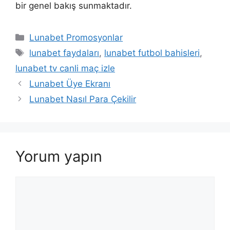
bir genel bakış sunmaktadır.
Kategoriler
Lunabet Promosyonlar
Etiketler
lunabet faydaları
,
lunabet futbol bahisleri
,
lunabet tv canli maç izle
Lunabet Üye Ekranı
Lunabet Nasıl Para Çekilir
Yorum yapın
Yorum