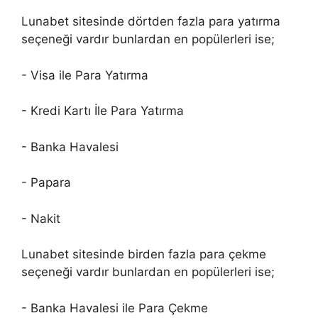
Lunabet sitesinde dörtden fazla para yatırma
seçeneği vardır bunlardan en popülerleri ise;
- Visa ile Para Yatırma
- Kredi Kartı İle Para Yatırma
- Banka Havalesi
- Papara
- Nakit
Lunabet sitesinde birden fazla para çekme
seçeneği vardır bunlardan en popülerleri ise;
- Banka Havalesi ile Para Çekme