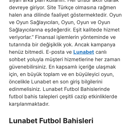
siyah arka plan kullanın. Her unsur aktif olarak
devreye giriyor. Site Türkçe olmasına rağmen
halen ana dilinde faaliyet göstermektedir. Oyun
ve Oyun Sağlayıcıları, Oyun, Oyun ve Oyun
Sağlayıcılarına eşdeğerdir. Eşit kalitede hizmet
veriyorlar.” Finansal işlemlerin yönteminde ve
tutarında bir değişiklik yok. Ancak kampanya
henüz bitmedi. E-posta ve
Lunabet
canlı
sohbet yoluyla müşteri hizmetlerine her zaman
güvenebilirsiniz. En kapsamlı içeriğe ulaşmak
için, en büyük toplam ve en büyüleyici oyun,
öncelikle Lunabet en son giriş bilgilerini
edinmelisiniz. Lunabet Futbol Bahislerinde
futbol bahis talepleri çeşitli cazip etkinliklerde
karşılanmaktadır.
Lunabet Futbol Bahisleri