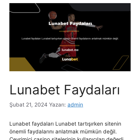
Lunabet Faydaları
Şubat 21, 2024
Yazarı:
admin
Lunabet faydaları Lunabet tartışırken sitenin
önemli faydalarını anlatmak mümkün değil.
Çevrimiçi casino sitelerinin kullanıcıları değerli