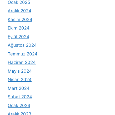
Ocak 2025
Aralık 2024
Kasım 2024
Ekim 2024
Eylül 2024
Ağustos 2024
Temmuz 2024
Haziran 2024
Mayıs 2024
Nisan 2024
Mart 2024
Şubat 2024
Ocak 2024
Aralık 2023