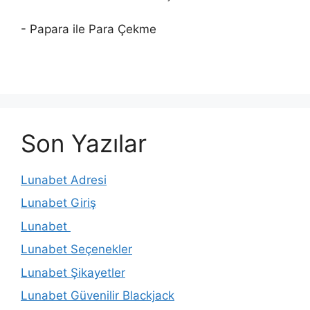
- Papara ile Para Çekme
Son Yazılar
Lunabet Adresi
Lunabet Giriş
Lunabet
Lunabet Seçenekler
Lunabet Şikayetler
Lunabet Güvenilir Blackjack