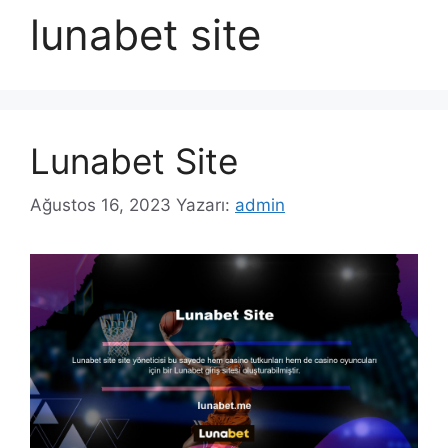
lunabet site
Lunabet Site
Ağustos 16, 2023
Yazarı:
admin