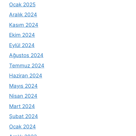
Ocak 2025
Aralık 2024
Kasım 2024
Ekim 2024
Eylül 2024
Ağustos 2024
Temmuz 2024
Haziran 2024
Mayıs 2024
Nisan 2024
Mart 2024
Şubat 2024
Ocak 2024