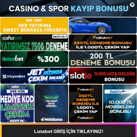
×
Lunabet GİRİŞ İÇİN TIKLAYINIZ!