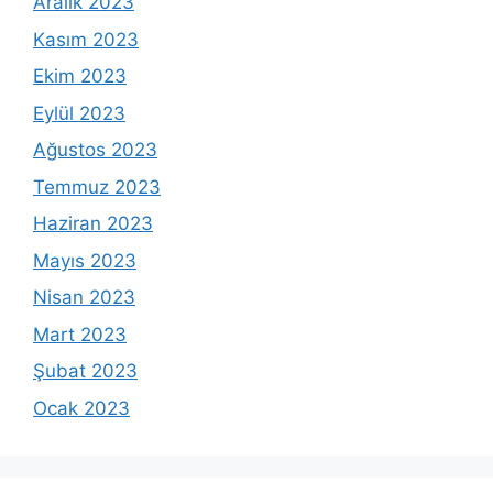
Aralık 2023
Kasım 2023
Ekim 2023
Eylül 2023
Ağustos 2023
Temmuz 2023
Haziran 2023
Mayıs 2023
Nisan 2023
Mart 2023
Şubat 2023
Ocak 2023