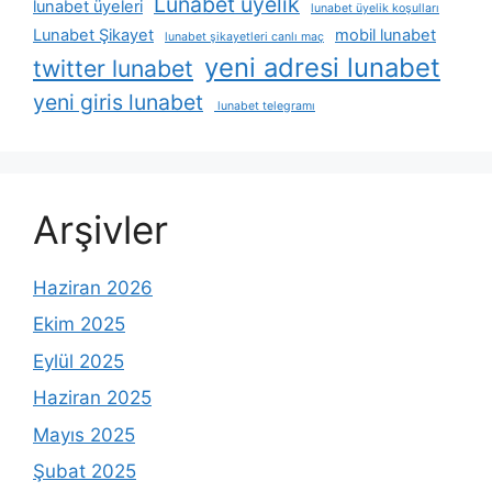
Lunabet üyelik
lunabet üyeleri
lunabet üyelik koşulları
Lunabet Şikayet
mobil lunabet
lunabet şikayetleri canlı maç
yeni adresi lunabet
twitter lunabet
yeni giris lunabet
lunabet telegramı
Arşivler
Haziran 2026
Ekim 2025
Eylül 2025
Haziran 2025
Mayıs 2025
Şubat 2025