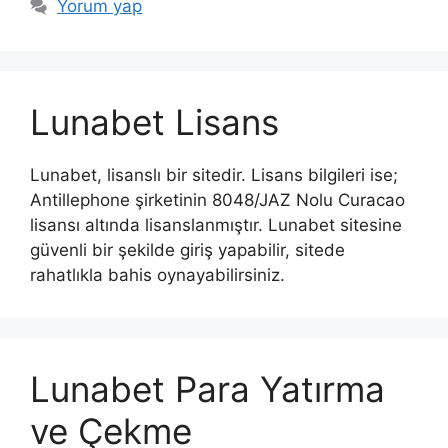
Yorum yap
Lunabet Lisans
Lunabet, lisanslı bir sitedir. Lisans bilgileri ise;
Antillephone şirketinin 8048/JAZ Nolu Curacao
lisansı altında lisanslanmıştır. Lunabet sitesine
güvenli bir şekilde giriş yapabilir, sitede
rahatlıkla bahis oynayabilirsiniz.
Lunabet Para Yatırma
ve Çekme