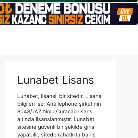
Lunabet Lisans
Lunabet, lisanslı bir sitedir. Lisans
bilgileri ise; Antillephone şirketinin
8048/JAZ Nolu Curacao lisansı
altında lisanslanmıştır. Lunabet
sitesine güvenli bir şekilde giriş
yapabilir, sitede rahatlıkla bahis