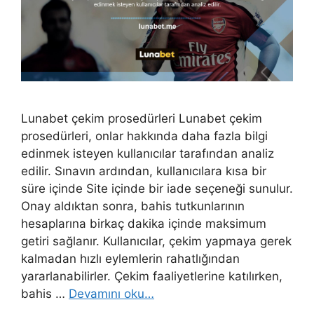
Lunabet çekim prosedürleri Lunabet çekim
prosedürleri, onlar hakkında daha fazla bilgi
edinmek isteyen kullanıcılar tarafından analiz
edilir. Sınavın ardından, kullanıcılara kısa bir
süre içinde Site içinde bir iade seçeneği sunulur.
Onay aldıktan sonra, bahis tutkunlarının
hesaplarına birkaç dakika içinde maksimum
getiri sağlanır. Kullanıcılar, çekim yapmaya gerek
kalmadan hızlı eylemlerin rahatlığından
yararlanabilirler. Çekim faaliyetlerine katılırken,
bahis …
Devamını oku…