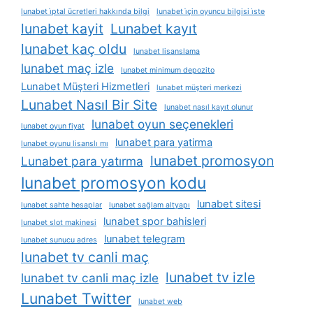
lunabet i̇ptal ücretleri hakkında bilgi
lunabet i̇çin oyuncu bilgisi i̇ste
lunabet kayit
Lunabet kayıt
lunabet kaç oldu
lunabet lisanslama
lunabet maç izle
lunabet minimum depozito
Lunabet Müşteri Hizmetleri
lunabet müşteri merkezi
Lunabet Nasıl Bir Site
lunabet nasıl kayıt olunur
lunabet oyun seçenekleri
lunabet oyun fiyat
lunabet para yatirma
lunabet oyunu lisanslı mı
lunabet promosyon
Lunabet para yatırma
lunabet promosyon kodu
lunabet sitesi
lunabet sahte hesaplar
lunabet sağlam altyapı
lunabet spor bahisleri
lunabet slot makinesi
lunabet telegram
lunabet sunucu adres
lunabet tv canli maç
lunabet tv izle
lunabet tv canli maç izle
Lunabet Twitter
lunabet web