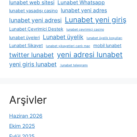
lunabet web sitesi
Lunabet Whatsapp
lunabet yeni adres
lunabet yasadışı casino
Lunabet yeni giriş
lunabet yeni adresi
Lunabet Çevrimiçi Destek
lunabet çevrimiçi casino
Lunabet üyelik
lunabet üyeleri
lunabet üyelik koşulları
Lunabet Şikayet
mobil lunabet
lunabet şikayetleri canlı maç
yeni adresi lunabet
twitter lunabet
yeni giris lunabet
lunabet telegramı
Arşivler
Haziran 2026
Ekim 2025
Eylül 2025