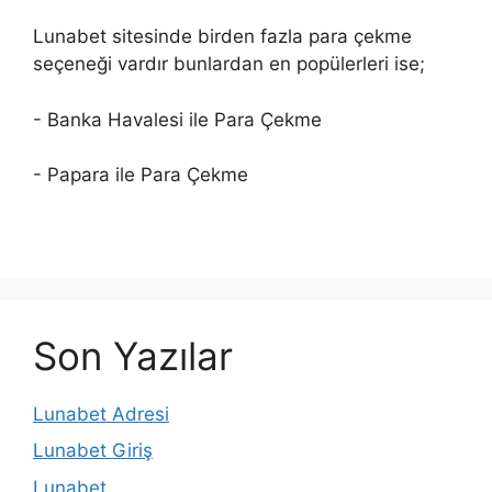
Lunabet sitesinde birden fazla para çekme
seçeneği vardır bunlardan en popülerleri ise;
- Banka Havalesi ile Para Çekme
- Papara ile Para Çekme
Son Yazılar
Lunabet Adresi
Lunabet Giriş
Lunabet