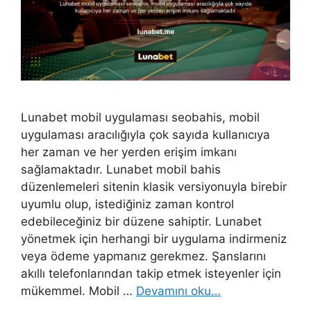
Lunabet mobil uygulaması seobahis, mobil
uygulaması aracılığıyla çok sayıda kullanıcıya
her zaman ve her yerden erişim imkanı
sağlamaktadır. Lunabet mobil bahis
düzenlemeleri sitenin klasik versiyonuyla birebir
uyumlu olup, istediğiniz zaman kontrol
edebileceğiniz bir düzene sahiptir. Lunabet
yönetmek için herhangi bir uygulama indirmeniz
veya ödeme yapmanız gerekmez. Şanslarını
akıllı telefonlarından takip etmek isteyenler için
mükemmel. Mobil …
Devamını oku…