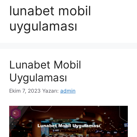
lunabet mobil
uygulaması
Lunabet Mobil
Uygulaması
Ekim 7, 2023
Yazarı:
admin