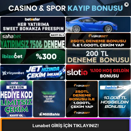
×
Lunabet GİRİŞ İÇİN TIKLAYINIZ!