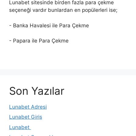
Lunabet sitesinde birden fazla para çekme
seçeneği vardır bunlardan en popülerleri ise;
- Banka Havalesi ile Para Çekme
- Papara ile Para Çekme
Son Yazılar
Lunabet Adresi
Lunabet Giriş
Lunabet