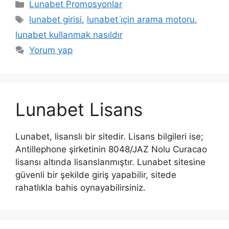
Kategoriler
Lunabet Promosyonlar
Etiketler
lunabet girisi
,
lunabet i̇çin arama motoru
,
lunabet kullanmak nasıldır
Yorum yap
Lunabet Lisans
Lunabet, lisanslı bir sitedir. Lisans bilgileri ise;
Antillephone şirketinin 8048/JAZ Nolu Curacao
lisansı altında lisanslanmıştır. Lunabet sitesine
güvenli bir şekilde giriş yapabilir, sitede
rahatlıkla bahis oynayabilirsiniz.