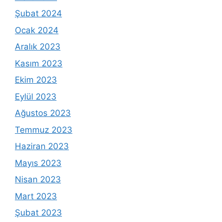
Şubat 2024
Ocak 2024
Aralık 2023
Kasım 2023
Ekim 2023
Eylül 2023
Ağustos 2023
Temmuz 2023
Haziran 2023
Mayıs 2023
Nisan 2023
Mart 2023
Şubat 2023