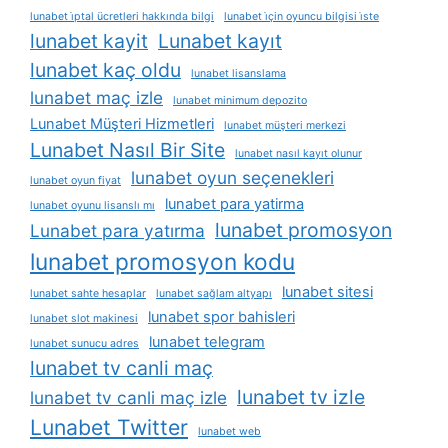
lunabet i̇ptal ücretleri hakkında bilgi
lunabet i̇çin oyuncu bilgisi i̇ste
lunabet kayit
Lunabet kayıt
lunabet kaç oldu
lunabet lisanslama
lunabet maç izle
lunabet minimum depozito
Lunabet Müşteri Hizmetleri
lunabet müşteri merkezi
Lunabet Nasıl Bir Site
lunabet nasıl kayıt olunur
lunabet oyun seçenekleri
lunabet oyun fiyat
lunabet para yatirma
lunabet oyunu lisanslı mı
lunabet promosyon
Lunabet para yatırma
lunabet promosyon kodu
lunabet sitesi
lunabet sahte hesaplar
lunabet sağlam altyapı
lunabet spor bahisleri
lunabet slot makinesi
lunabet telegram
lunabet sunucu adres
lunabet tv canli maç
lunabet tv izle
lunabet tv canli maç izle
Lunabet Twitter
lunabet web