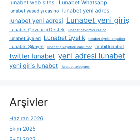
lunabet web sitesi
Lunabet Whatsapp
lunabet yeni adres
lunabet yasadışı casino
Lunabet yeni giriş
lunabet yeni adresi
Lunabet Çevrimiçi Destek
lunabet çevrimiçi casino
Lunabet üyelik
lunabet üyeleri
lunabet üyelik koşulları
Lunabet Şikayet
mobil lunabet
lunabet şikayetleri canlı maç
yeni adresi lunabet
twitter lunabet
yeni giris lunabet
lunabet telegramı
Arşivler
Haziran 2026
Ekim 2025
Eylül 2025