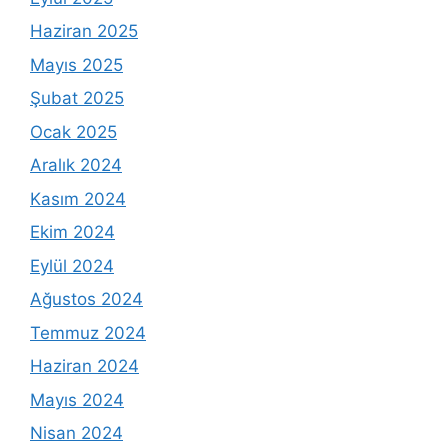
Haziran 2025
Mayıs 2025
Şubat 2025
Ocak 2025
Aralık 2024
Kasım 2024
Ekim 2024
Eylül 2024
Ağustos 2024
Temmuz 2024
Haziran 2024
Mayıs 2024
Nisan 2024