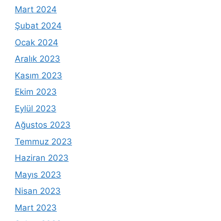
Mart 2024
Şubat 2024
Ocak 2024
Aralık 2023
Kasım 2023
Ekim 2023
Eylül 2023
Ağustos 2023
Temmuz 2023
Haziran 2023
Mayıs 2023
Nisan 2023
Mart 2023