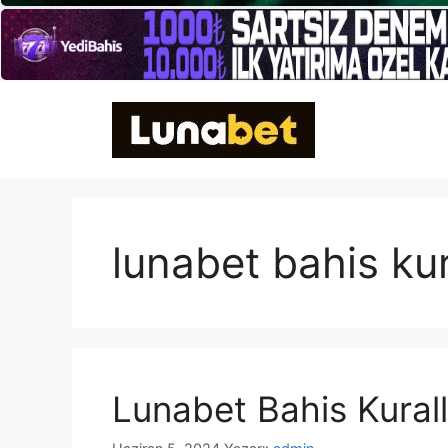
İçeriğe
atla
lunabet bahis kur
Lunabet Bahis Kurall