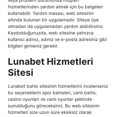
veya problem durumunda müşteri
hizmetlerinden yardım almak için bu belgeleri
kullanabilir. Yardım masası, web sitesinin
altında bulunan bir uygulamadır. Siteye üye
olmadan da uygulamadan yardım alabilirsiniz.
Kaydolduğunuzda, web sitesine yalnızca
kullanıcı adınız, adınız ve e-posta adresiniz gibi
bilgileri girmeniz gerekir.
Lunabet Hizmetleri
Sitesi
Lunabet bahis sitesinin hizmetlerini incelerseniz
bu seçeneklerin spor bahisleri, canlı bahis,
casino oyunları ve canlı oyunlar şeklinde
sunulduğunu göreceksiniz. Bu web sitesinin
hizmetleri size uzun süre eksiksiz olarak