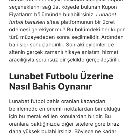
seçeneklerini sağ üst köşede bulunan Kupon
Fiyatlarım bölümünde bulabilirsiniz.
Lunabet
futbol bahisleri sitesi
platformunun bir ücret
ödemesi gerekiyor mu? Bu bölümdeki her kupon
türü müzayededen sonra seçilmelidir. Ardından
bahisler sonuçlandırılır. Sonraki eylemler de
sitenin gerçek zamanlı hikaye anlatımı hizmeti
aracılığıyla sorunsuz bir şekilde gerçekleştirilir.
Lunabet Futbolu Üzerine
Nasıl Bahis Oynanır
Lunabet futbol bahis oranları kazançları
belirlemede en önemli noktalardan biri olduğu
için bu merak edilen konulardan biridir. Bu
oranlara baktığınızda diğer sitelere göre biraz
daha yüksek bulabilirsiniz. Böylece ne kadar