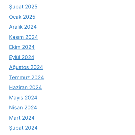
Şubat 2025
Ocak 2025
Aralık 2024
Kasım 2024
Ekim 2024
Eylül 2024
Ağustos 2024
Temmuz 2024
Haziran 2024
Mayıs 2024
Nisan 2024
Mart 2024
Şubat 2024