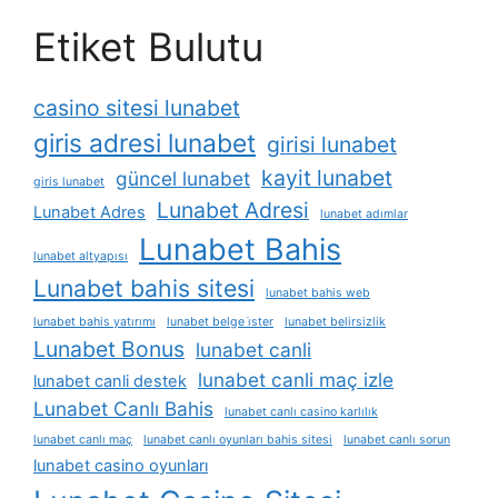
Etiket Bulutu
casino sitesi lunabet
giris adresi lunabet
girisi lunabet
kayit lunabet
güncel lunabet
giris lunabet
Lunabet Adresi
Lunabet Adres
lunabet adımlar
Lunabet Bahis
lunabet altyapısı
Lunabet bahis sitesi
lunabet bahis web
lunabet bahis yatırımı
lunabet belge i̇ster
lunabet belirsizlik
Lunabet Bonus
lunabet canli
lunabet canli maç izle
lunabet canli destek
Lunabet Canlı Bahis
lunabet canlı casino karlılık
lunabet canlı maç
lunabet canlı oyunları bahis sitesi
lunabet canlı sorun
lunabet casino oyunları