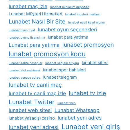
lunabet maç izle
lunabet minimum depozito
Lunabet Müşteri Hizmetleri
lunabet müşteri merkezi
Lunabet Nasıl Bir Site
lunabet nasıl kayıt olunur
lunabet oyun seçenekleri
lunabet oyun fiyat
lunabet para yatirma
lunabet oyunu lisanslı mı
lunabet promosyon
Lunabet para yatırma
lunabet promosyon kodu
lunabet sitesi
lunabet sahte hesaplar
lunabet sağlam altyapı
lunabet spor bahisleri
lunabet slot makinesi
lunabet telegram
lunabet sunucu adres
lunabet tv canli maç
lunabet tv izle
lunabet tv canli maç izle
Lunabet Twitter
lunabet web
lunabet web sitesi
Lunabet Whatsapp
lunabet yeni adres
lunabet yasadışı casino
Lunabet yeni giriş
lunabet yeni adresi