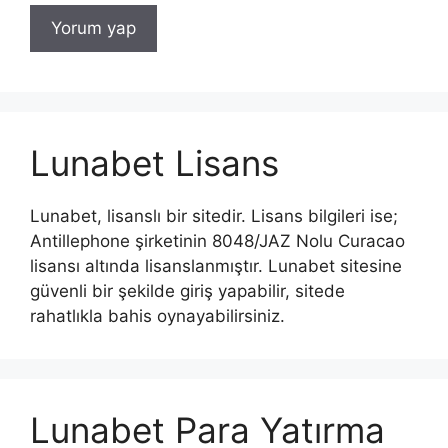
Lunabet Lisans
Lunabet, lisanslı bir sitedir. Lisans bilgileri ise;
Antillephone şirketinin 8048/JAZ Nolu Curacao
lisansı altında lisanslanmıştır. Lunabet sitesine
güvenli bir şekilde giriş yapabilir, sitede
rahatlıkla bahis oynayabilirsiniz.
Lunabet Para Yatırma