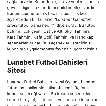
sağlanacaktır. Bu nedenle, siteye verilen lisansın
güvenilirliğiniz üzerinde önemli bir etkisi vardır.
Bunun üzerine teknik haber sitesini ilk kez
ziyaret eden bir kullanıcı “
Lunabet hizmetleri
sitesi
futbol bahsi nedir?” diye sordu. Bu futbol
bölümü, çok çeşitli Üst ve Alt, Skor Tahmini,
Kart Tahmini, Kafa Golü Tahmini ve Handikap
seçenekleri sunar. Bu seçenekleri istediğiniz
kuponlara uygulamanızın faydasını göreceksiniz.
Lunabet Futbol Bahisleri
Sitesi
Lunabet Futbol Bahisleri Nasıl Oynanır Lunabet
futbol bahisçilerinin kullanabileceği üç farklı
kupon seçeneği vardır. Bu kupon seçenekleri
sitede bireysel, sistematik ve kombine kuponlar
olarak düzenlenmiştir. Kullanabileceğiniz kupon