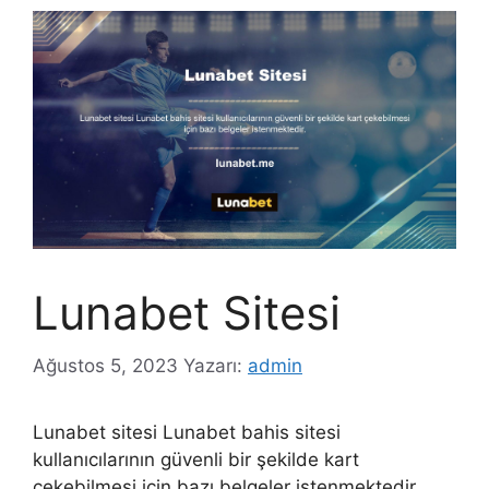
Lunabet Sitesi
Ağustos 5, 2023
Yazarı:
admin
Lunabet sitesi Lunabet bahis sitesi
kullanıcılarının güvenli bir şekilde kart
çekebilmesi için bazı belgeler istenmektedir.