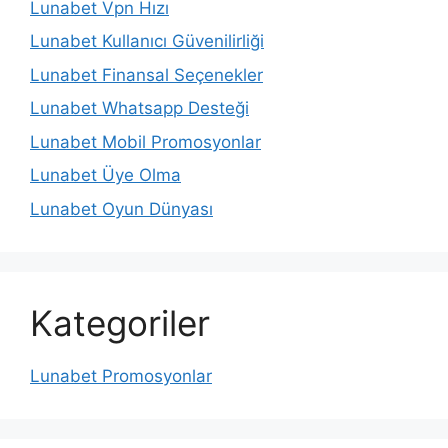
Lunabet Vpn Hızı
Lunabet Kullanıcı Güvenilirliği
Lunabet Finansal Seçenekler
Lunabet Whatsapp Desteği
Lunabet Mobil Promosyonlar
Lunabet Üye Olma
Lunabet Oyun Dünyası
Kategoriler
Lunabet Promosyonlar