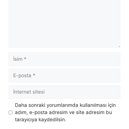
İsim
E-
posta
İnternet
sitesi
Daha sonraki yorumlarımda kullanılması için
adım, e-posta adresim ve site adresim bu
tarayıcıya kaydedilsin.