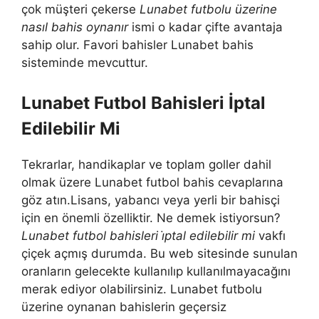
çok müşteri çekerse
Lunabet futbolu üzerine
nasıl bahis oynanır
ismi o kadar çifte avantaja
sahip olur. Favori bahisler Lunabet bahis
sisteminde mevcuttur.
Lunabet Futbol Bahisleri İptal
Edilebilir Mi
Tekrarlar, handikaplar ve toplam goller dahil
olmak üzere Lunabet futbol bahis cevaplarına
göz atın.Lisans, yabancı veya yerli bir bahisçi
için en önemli özelliktir. Ne demek istiyorsun?
Lunabet futbol bahisleri i̇ptal edilebilir mi
vakfı
çiçek açmış durumda. Bu web sitesinde sunulan
oranların gelecekte kullanılıp kullanılmayacağını
merak ediyor olabilirsiniz. Lunabet futbolu
üzerine oynanan bahislerin geçersiz