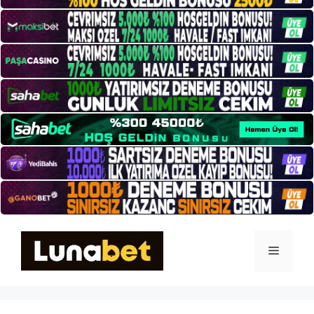
İçeriğe
atla
Menü