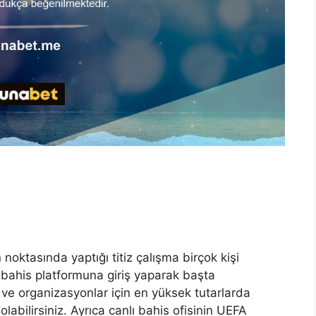
noktasında yaptığı titiz çalışma birçok kişi
 bahis platformuna giriş yaparak başta
 ve organizasyonlar için en yüksek tutarlarda
abilirsiniz. Ayrıca canlı bahis ofisinin UEFA