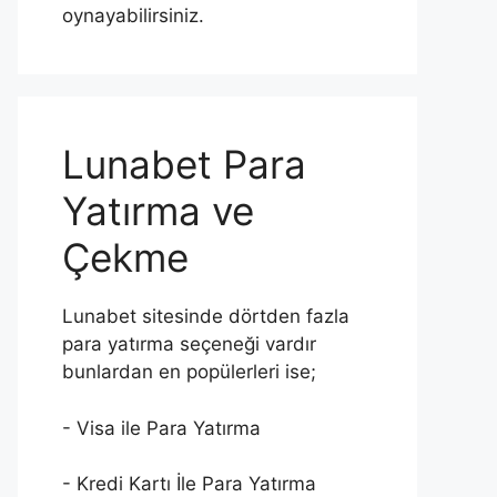
oynayabilirsiniz.
Lunabet Para
Yatırma ve
Çekme
Lunabet sitesinde dörtden fazla
para yatırma seçeneği vardır
bunlardan en popülerleri ise;
- Visa ile Para Yatırma
- Kredi Kartı İle Para Yatırma