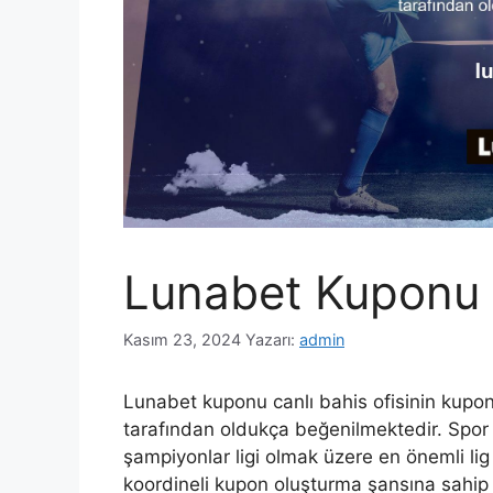
Lunabet Kuponu
Kasım 23, 2024
Yazarı:
admin
Lunabet kuponu canlı bahis ofisinin kupon 
tarafından oldukça beğenilmektedir. Spor
şampiyonlar ligi olmak üzere en önemli lig
koordineli kupon oluşturma şansına sahip ol