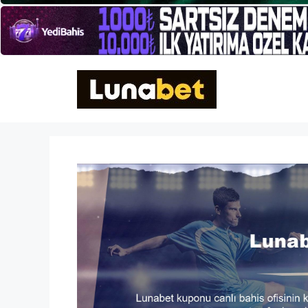
İçeriğe
atla