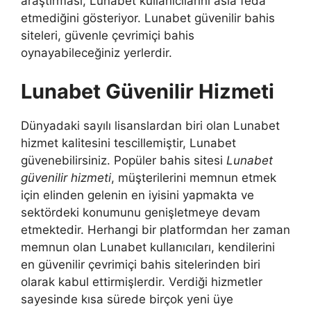
araştırması, Lunabet kullanıcılarını asla feda
etmediğini gösteriyor. Lunabet güvenilir bahis
siteleri, güvenle çevrimiçi bahis
oynayabileceğiniz yerlerdir.
Lunabet Güvenilir Hizmeti
Dünyadaki sayılı lisanslardan biri olan Lunabet
hizmet kalitesini tescillemiştir, Lunabet
güvenebilirsiniz. Popüler bahis sitesi
Lunabet
güvenilir hizmeti
, müşterilerini memnun etmek
için elinden gelenin en iyisini yapmakta ve
sektördeki konumunu genişletmeye devam
etmektedir. Herhangi bir platformdan her zaman
memnun olan Lunabet kullanıcıları, kendilerini
en güvenilir çevrimiçi bahis sitelerinden biri
olarak kabul ettirmişlerdir. Verdiği hizmetler
sayesinde kısa sürede birçok yeni üye