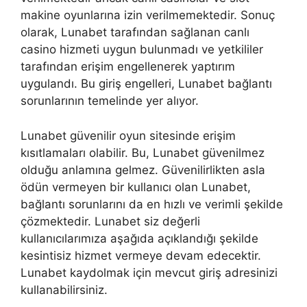
makine oyunlarına izin verilmemektedir. Sonuç
olarak, Lunabet tarafından sağlanan canlı
casino hizmeti uygun bulunmadı ve yetkililer
tarafından erişim engellenerek yaptırım
uygulandı. Bu giriş engelleri, Lunabet bağlantı
sorunlarının temelinde yer alıyor.
Lunabet güvenilir oyun sitesinde erişim
kısıtlamaları olabilir. Bu, Lunabet güvenilmez
olduğu anlamına gelmez. Güvenilirlikten asla
ödün vermeyen bir kullanıcı olan Lunabet,
bağlantı sorunlarını da en hızlı ve verimli şekilde
çözmektedir. Lunabet siz değerli
kullanıcılarımıza aşağıda açıklandığı şekilde
kesintisiz hizmet vermeye devam edecektir.
Lunabet kaydolmak için mevcut giriş adresinizi
kullanabilirsiniz.