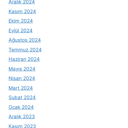
Aralık 2024
Kasım 2024
Ekim 2024
Eylül 2024
Ağustos 2024
Temmuz 2024
Haziran 2024
Mayıs 2024
Nisan 2024
Mart 2024
Şubat 2024
Ocak 2024
Aralık 2023
Kasım 2023