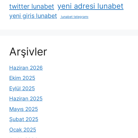
yeni adresi lunabet
twitter lunabet
yeni giris lunabet
lunabet telegramı
Arşivler
Haziran 2026
Ekim 2025
Eylül 2025
Haziran 2025
Mayıs 2025
Şubat 2025
Ocak 2025