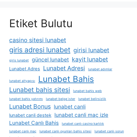
Etiket Bulutu
casino sitesi lunabet
giris adresi lunabet
girisi lunabet
kayit lunabet
güncel lunabet
giris lunabet
Lunabet Adresi
Lunabet Adres
lunabet adımlar
Lunabet Bahis
lunabet altyapısı
Lunabet bahis sitesi
lunabet bahis web
lunabet bahis yatırımı
lunabet belge i̇ster
lunabet belirsizlik
Lunabet Bonus
lunabet canli
lunabet canli maç izle
lunabet canli destek
Lunabet Canlı Bahis
lunabet canlı casino karlılık
lunabet canlı maç
lunabet canlı oyunları bahis sitesi
lunabet canlı sorun