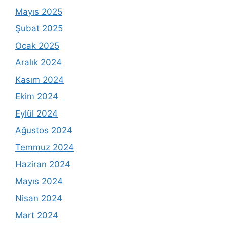
Mayıs 2025
Şubat 2025
Ocak 2025
Aralık 2024
Kasım 2024
Ekim 2024
Eylül 2024
Ağustos 2024
Temmuz 2024
Haziran 2024
Mayıs 2024
Nisan 2024
Mart 2024