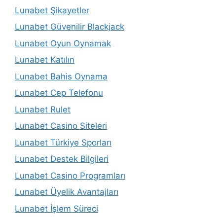
Lunabet Şikayetler
Lunabet Güvenilir Blackjack
Lunabet Oyun Oynamak
Lunabet Katılın
Lunabet Bahis Oynama
Lunabet Cep Telefonu
Lunabet Rulet
Lunabet Casino Siteleri
Lunabet Türkiye Sporları
Lunabet Destek Bilgileri
Lunabet Casino Programları
Lunabet Üyelik Avantajları
Lunabet İşlem Süreci