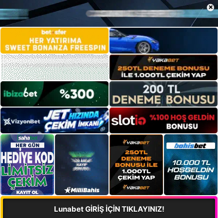
×
Lunabet GİRİŞ İÇİN TIKLAYINIZ!