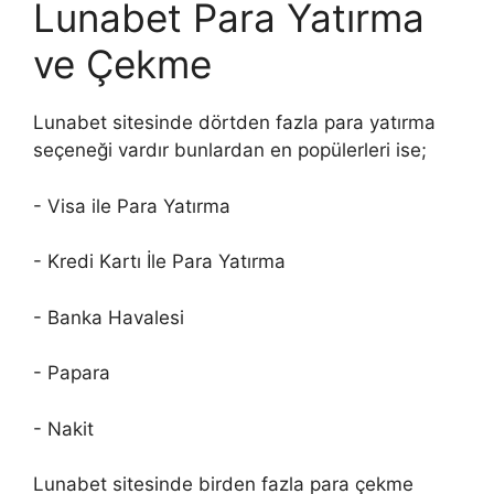
Lunabet Para Yatırma
ve Çekme
Lunabet sitesinde dörtden fazla para yatırma
seçeneği vardır bunlardan en popülerleri ise;
- Visa ile Para Yatırma
- Kredi Kartı İle Para Yatırma
- Banka Havalesi
- Papara
- Nakit
Lunabet sitesinde birden fazla para çekme