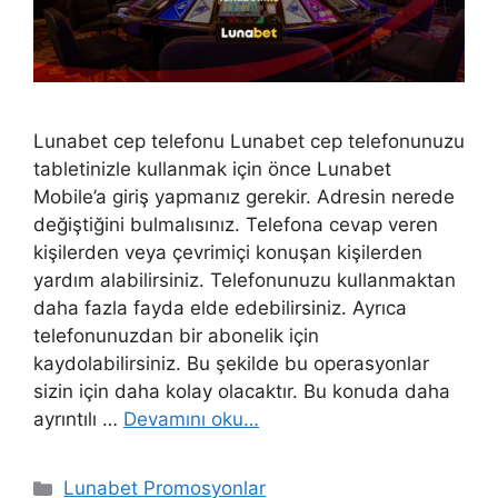
Lunabet cep telefonu Lunabet cep telefonunuzu
tabletinizle kullanmak için önce Lunabet
Mobile’a giriş yapmanız gerekir. Adresin nerede
değiştiğini bulmalısınız. Telefona cevap veren
kişilerden veya çevrimiçi konuşan kişilerden
yardım alabilirsiniz. Telefonunuzu kullanmaktan
daha fazla fayda elde edebilirsiniz. Ayrıca
telefonunuzdan bir abonelik için
kaydolabilirsiniz. Bu şekilde bu operasyonlar
sizin için daha kolay olacaktır. Bu konuda daha
ayrıntılı …
Devamını oku…
Kategoriler
Lunabet Promosyonlar