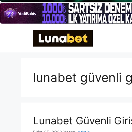
İçeriğe
atla
lunabet güvenli g
Lunabet Güvenli Giri