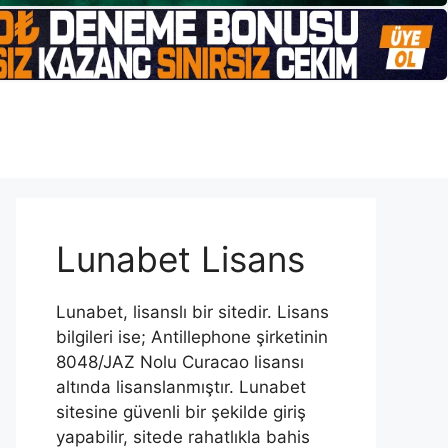
Lunabet Lisans
Lunabet, lisanslı bir sitedir. Lisans
bilgileri ise; Antillephone şirketinin
8048/JAZ Nolu Curacao lisansı
altında lisanslanmıştır. Lunabet
sitesine güvenli bir şekilde giriş
yapabilir, sitede rahatlıkla bahis