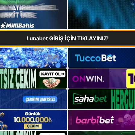
Lunabet GİRİŞ İÇİN TIKLAYINIZ!