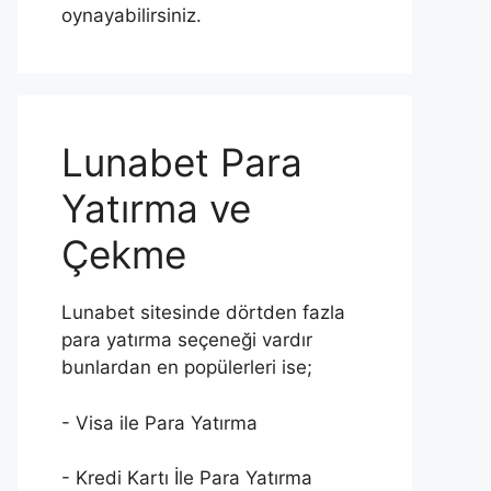
oynayabilirsiniz.
Lunabet Para
Yatırma ve
Çekme
Lunabet sitesinde dörtden fazla
para yatırma seçeneği vardır
bunlardan en popülerleri ise;
- Visa ile Para Yatırma
- Kredi Kartı İle Para Yatırma