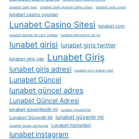
lunabet canlı maç
lunabet canlı oyunları bahis sitesi
lunabet canlı sorun
lunabet casino oyunları
Lunabet Casino Sitesi
lunabet com
lunabet destek i̇le canlı sohbet
lunabet ehliyetiniz var mı
lunabet girisi
lunabet giris twitter
Lunabet Giriş
lunabet giris yap
lunabet giriş adresi
lunabet giriş global rulet
Lunabet Güncel
lunabet güncel adres
Lunabet Güncel Adresi
lunabet güvenilebilir mi
lunabet güvenilirlik
lunabet güvenlir mi
Lunabet Güvenilir Mi
Lunabet hizmetleri
lunabet hesap oluşturma
lunabet instagram