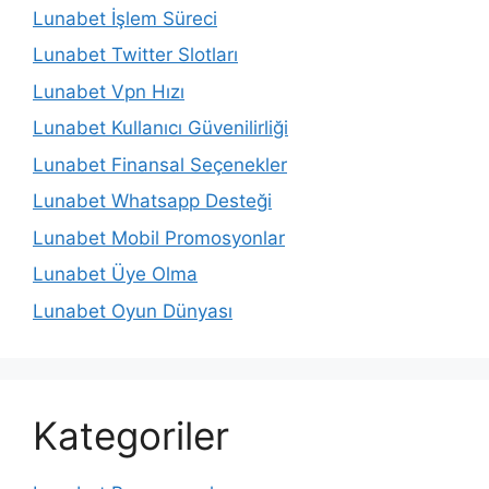
Lunabet İşlem Süreci
Lunabet Twitter Slotları
Lunabet Vpn Hızı
Lunabet Kullanıcı Güvenilirliği
Lunabet Finansal Seçenekler
Lunabet Whatsapp Desteği
Lunabet Mobil Promosyonlar
Lunabet Üye Olma
Lunabet Oyun Dünyası
Kategoriler