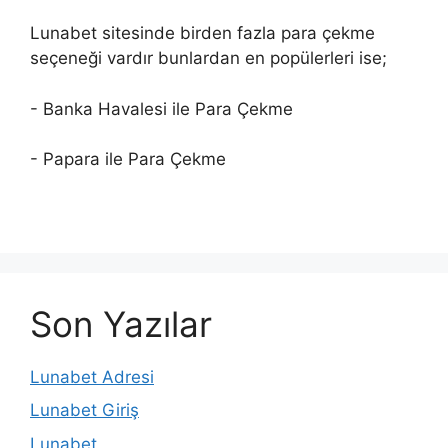
Lunabet sitesinde birden fazla para çekme
seçeneği vardır bunlardan en popülerleri ise;
- Banka Havalesi ile Para Çekme
- Papara ile Para Çekme
Son Yazılar
Lunabet Adresi
Lunabet Giriş
Lunabet