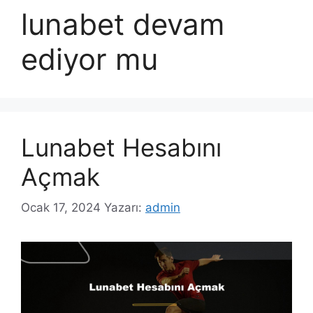
lunabet devam
ediyor mu
Lunabet Hesabını
Açmak
Ocak 17, 2024
Yazarı:
admin