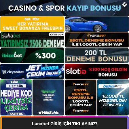
×
Lunabet GİRİŞ İÇİN TIKLAYINIZ!