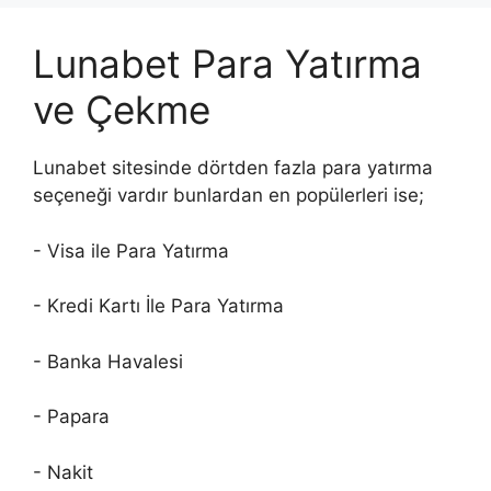
Lunabet Para Yatırma
ve Çekme
Lunabet sitesinde dörtden fazla para yatırma
seçeneği vardır bunlardan en popülerleri ise;
- Visa ile Para Yatırma
- Kredi Kartı İle Para Yatırma
- Banka Havalesi
- Papara
- Nakit