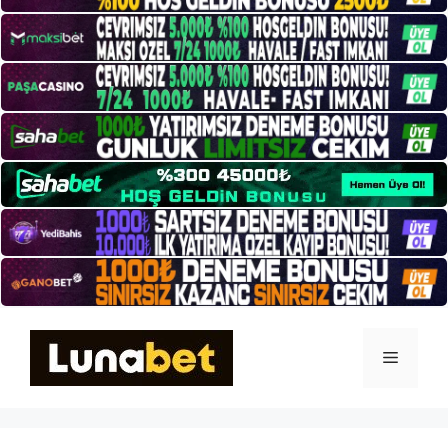
İçeriğe
atla
Menü