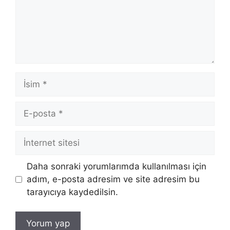
İsim
E-
posta
İnternet
sitesi
Daha sonraki yorumlarımda kullanılması için
adım, e-posta adresim ve site adresim bu
tarayıcıya kaydedilsin.