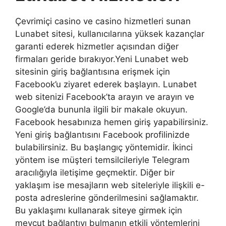
Çevrimiçi casino ve casino hizmetleri sunan
Lunabet sitesi, kullanıcılarına yüksek kazançlar
garanti ederek hizmetler açısından diğer
firmaları geride bırakıyor.Yeni Lunabet web
sitesinin giriş bağlantısına erişmek için
Facebook’u ziyaret ederek başlayın. Lunabet
web sitenizi Facebook’ta arayın ve arayın ve
Google’da bununla ilgili bir makale okuyun.
Facebook hesabınıza hemen giriş yapabilirsiniz.
Yeni giriş bağlantısını Facebook profilinizde
bulabilirsiniz. Bu başlangıç ​​yöntemidir. İkinci
yöntem ise müşteri temsilcileriyle Telegram
aracılığıyla iletişime geçmektir. Diğer bir
yaklaşım ise mesajların web siteleriyle ilişkili e-
posta adreslerine gönderilmesini sağlamaktır.
Bu yaklaşımı kullanarak siteye girmek için
mevcut bağlantıyı bulmanın etkili yöntemlerini