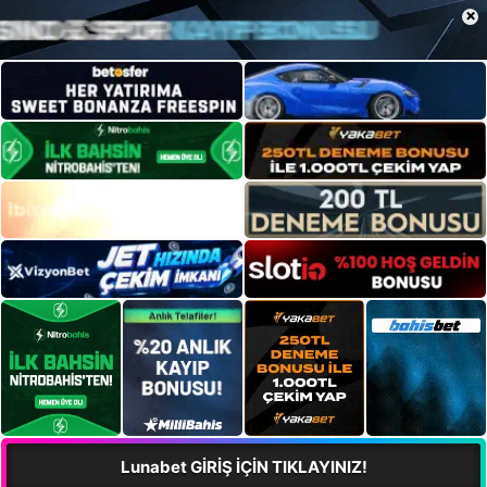
×
Lunabet GİRİŞ İÇİN TIKLAYINIZ!