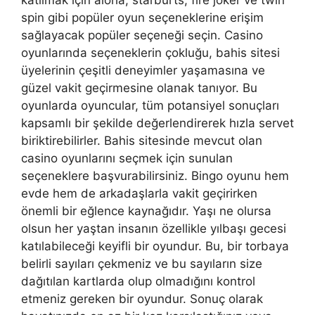
katılmak için aloha, starburts, fire joker ve twin
spin gibi popüler oyun seçeneklerine erişim
sağlayacak popüler seçeneği seçin. Casino
oyunlarında seçeneklerin çokluğu, bahis sitesi
üyelerinin çeşitli deneyimler yaşamasına ve
güzel vakit geçirmesine olanak tanıyor. Bu
oyunlarda oyuncular, tüm potansiyel sonuçları
kapsamlı bir şekilde değerlendirerek hızla servet
biriktirebilirler. Bahis sitesinde mevcut olan
casino oyunlarını seçmek için sunulan
seçeneklere başvurabilirsiniz. Bingo oyunu hem
evde hem de arkadaşlarla vakit geçirirken
önemli bir eğlence kaynağıdır. Yaşı ne olursa
olsun her yaştan insanın özellikle yılbaşı gecesi
katılabileceği keyifli bir oyundur. Bu, bir torbaya
belirli sayıları çekmeniz ve bu sayıların size
dağıtılan kartlarda olup olmadığını kontrol
etmeniz gereken bir oyundur. Sonuç olarak