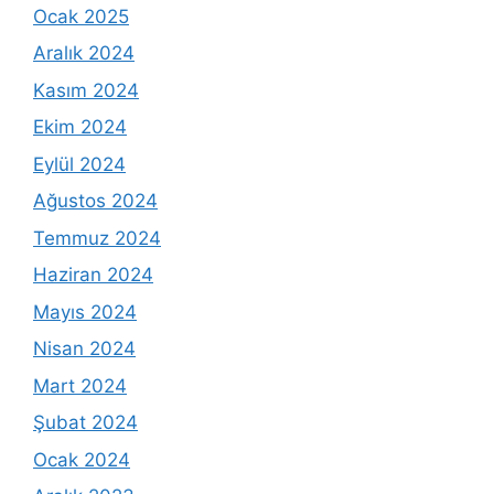
Ocak 2025
Aralık 2024
Kasım 2024
Ekim 2024
Eylül 2024
Ağustos 2024
Temmuz 2024
Haziran 2024
Mayıs 2024
Nisan 2024
Mart 2024
Şubat 2024
Ocak 2024