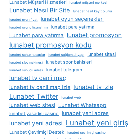
Lunabet Müşteri Hizmetleri
lunabet müşteri merkezi
Lunabet Nasıl Bir Site
lunabet nasıl kayıt olunur
lunabet oyun seçenekleri
lunabet oyun fiyat
lunabet para yatirma
lunabet oyunu lisanslı mı
lunabet promosyon
Lunabet para yatırma
lunabet promosyon kodu
lunabet sitesi
lunabet sahte hesaplar
lunabet sağlam altyapı
lunabet spor bahisleri
lunabet slot makinesi
lunabet telegram
lunabet sunucu adres
lunabet tv canli maç
lunabet tv izle
lunabet tv canli maç izle
Lunabet Twitter
lunabet web
lunabet web sitesi
Lunabet Whatsapp
lunabet yeni adres
lunabet yasadışı casino
Lunabet yeni giriş
lunabet yeni adresi
Lunabet Çevrimiçi Destek
lunabet çevrimiçi casino